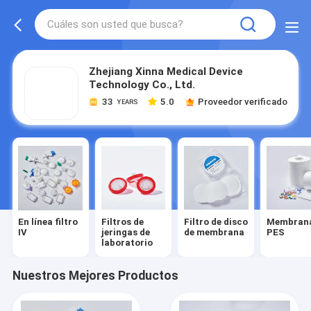
Zhejiang Xinna Medical Device
Technology Co., Ltd.
33
5.0
Proveedor verificado
YEARS
En línea filtro
Filtros de
Filtro de disco
Membrana
IV
jeringas de
de membrana
PES
laboratorio
Nuestros Mejores Productos