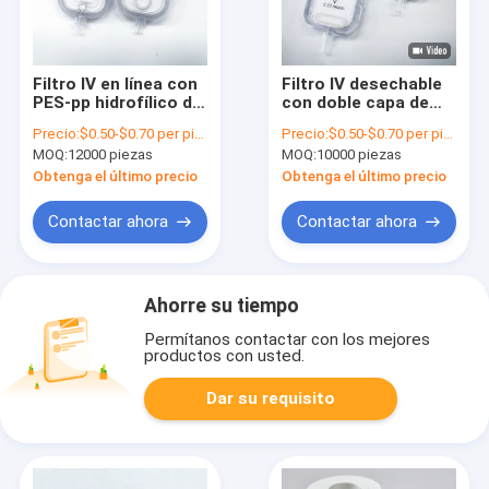
Filtro IV en línea con
Filtro IV desechable
PES-pp hidrofílico de
con doble capa de
1,2 μm y PTFE
PES y PTFE
Precio:
$0.50-$0.70 per piece
Precio:
$0.50-$0.70 per piece
hidrofóbico de 0,45
hidrofóbico para
MOQ:
12000 piezas
MOQ:
10000 piezas
μm
mayor caudal
Obtenga el último precio
Obtenga el último precio
Contactar ahora
Contactar ahora
Ahorre su tiempo
Permítanos contactar con los mejores
productos con usted.
Dar su requisito