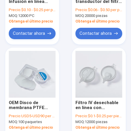
Infusión en línea
transductor del filtro
Sobre nosotros
0.22um y 0.5um Filtro
de aire hidrofóbico
Precio:
$0.10 - $0.25 per piece
Precio:
$0.06 - $0.50 per piece
de microporos
antibacteriano 0,22
MOQ:
12000 PC
MOQ:
20000 piezas
micrones 23 mm
Recorrido por la fábrica
Obtenga el último precio
Obtenga el último precio
Control de calidad
Contactar ahora
Contactar ahora
Contacta con nosotros
Solicitar una cita
En línea filtro IV
Filtros de jeringas de laboratorio
OEM Disco de
Filtro IV desechable
membrana PTFE
en línea con
Filtro de disco de membrana
hidrófobo Tamaño
conexiones de
Precio:
USD5-USD90 per pack
Precio:
$0.1-$0.25 per piece
de los poros 0.1μm
entrada / salida del
Membrana del PES
MOQ:
100 paquetes
MOQ:
12000 piezas
0.22μm 0.45μm Filtro
tubo de infusión
Obtenga el último precio
Obtenga el último precio