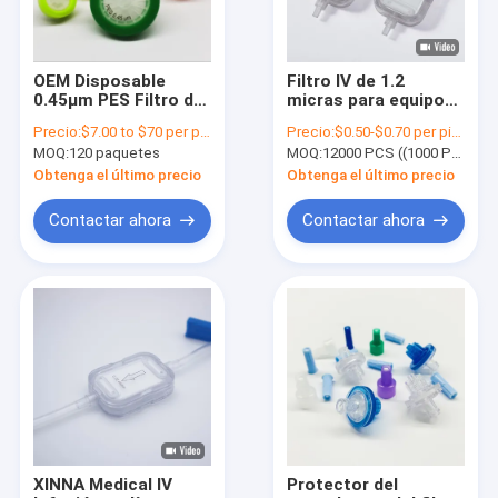
OEM Disposable
Filtro IV de 1.2
0.45μm PES Filtro de
micras para equipo
jeringa 13mm 25mm
de infusión
Precio:
$7.00 to $70 per pack
Precio:
$0.50-$0.70 per piece
33mm Diámetro
MOQ:
120 paquetes
MOQ:
12000 PCS ((1000 PCS por paquete)
Obtenga el último precio
Obtenga el último precio
Contactar ahora
Contactar ahora
En casa
Productos
Los vídeos
XINNA Medical IV
Protector del