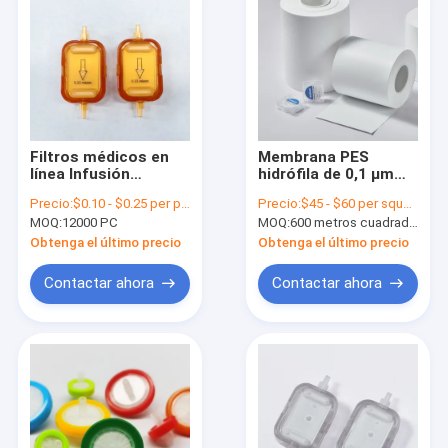
Filtros médicos en
Membrana PES
línea Infusión
hidrófila de 0,1 μm
intravenosa 0,22um
para aparatos de
Precio:
$0.10 - $0.25 per piece
Precio:
$45 - $60 per square meter
Membrana para
filtración de vacío de
MOQ:
12000 PC
MOQ:
600 metros cuadrados
filtración de líquidos
laboratorio
Obtenga el último precio
Obtenga el último precio
Contactar ahora
Contactar ahora