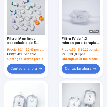
Filtro IV en línea
Filtro IV de 1.2
desechable de 5
micras para terapia
micras con
de infusión
Precio:
$0.1 - $0.45 per piece
Precio:
$0.15-$0.22 per piece
membrana PES para
MOQ:
12000 pedazos
MOQ:
100,000pcs
líneas de acceso
venoso
Obtenga el último precio
Obtenga el último precio
Contactar ahora
Contactar ahora