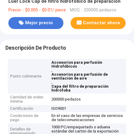
Luer Lock Cap de filtro hidrofóbico de preparación
Precio：$0.005 - $0.01/ piece
MOQ：200000 pedazos
Mejor precio
Contactar ahora
Descripción De Producto
Accesorios para perfusión
Hidrofóbicos
,
Accesorios para perfusión de
Punto culminante
ventilación de aire
,
Capa del filtro de preparación
hidrófoba
Cantidad de orden
200000 pedazos
mínima
Certificación
ISO9001
Condiciones de
En el caso de las empresas de servicios
pago
de telecomunicaciones:
1000 PC/empaquetado o aduana
Detalles de
estándar del cartón de la exportación
empaquetado