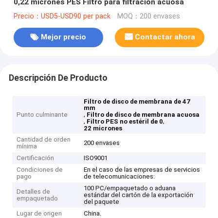
0,22 micrones PES Filtro para filtración acuosa
Precio：USD5-USD90 per pack
MOQ：200 envases
Mejor precio
Contactar ahora
Descripción De Producto
Filtro de disco de membrana de 47
mm
,
Punto culminante
Filtro de disco de membrana acuosa
,
,
Filtro PES no estéril de 0
22 micrones
Cantidad de orden
200 envases
mínima
Certificación
ISO9001
Condiciones de
En el caso de las empresas de servicios
pago
de telecomunicaciones:
100 PC/empaquetado o aduana
Detalles de
estándar del cartón de la exportación
empaquetado
del paquete
Lugar de origen
China.