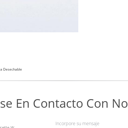
nga Desechable
se En Contacto Con No
Incorpore su mensaje
sette W