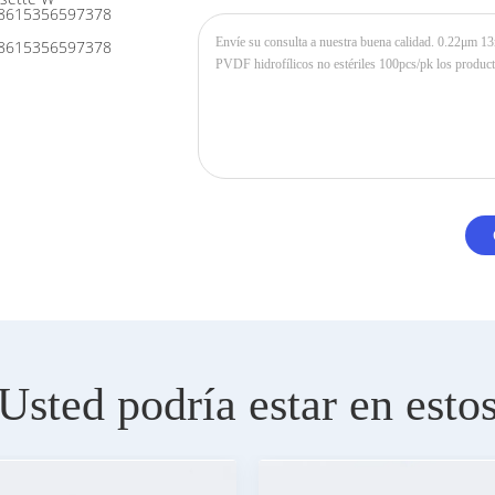
8615356597378
8615356597378
Usted podría estar en esto