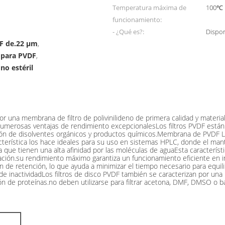
Temperatura máxima de
100℃
funcionamiento:
- ¿Qué es?:
Dispon
VDF de.22 μm
,
m para PVDF
,
no estéril
drofílicos no estériles 100pcs/Pk
or una membrana de filtro de polivinilideno de primera calidad y material
en numerosas ventajas de rendimiento excepcionalesLos filtros PVDF está
ración de disolventes orgánicos y productos químicos.Membrana de PVDF Lo
terística los hace ideales para su uso en sistemas HPLC, donde el mante
ca que tienen una alta afinidad por las moléculas de aguaEsta caracterís
ación.su rendimiento máximo garantiza un funcionamiento eficiente en i
n de retención, lo que ayuda a minimizar el tiempo necesario para equili
o de inactividadLos filtros de disco PVDF también se caracterizan por una
ón de proteínas.no deben utilizarse para filtrar acetona, DMF, DMSO o b