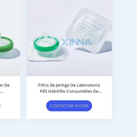
a
Filtro De Jeringa De Laboratorio
Fi
amaño
De MCE Médico Hidrófilo 25 Mm
Est
 De
0.45 Micrón Filtro De Jeringa
Ce
CONTACTAR AHORA