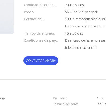
Cantidad de orden
200 envases
mínima:
Precio:
$6.00 to $15 per pack
Detalles de
100 PC/empaquetado o adua
empaquetado:
la exportación del paquete
Tiempo de entrega:
15 a 30 días
Condiciones de pago:
En el caso de las empresas 
telecomunicaciones:
CONTACTAR AHORA
ringa
Diámetro:
13m m
Tamaño del poro:
los 0.