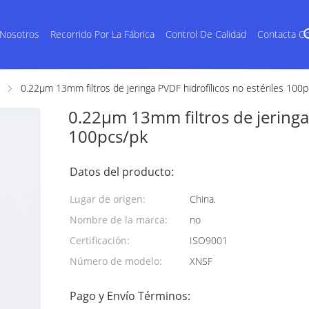
 Nosotros
Recorrido Por La Fábrica
Control De Calidad
Contacta C
0.22μm 13mm filtros de jeringa PVDF hidrofílicos no estériles 100
0.22μm 13mm filtros de jeringa 
100pcs/pk
Datos del producto:
Lugar de origen:
China.
Nombre de la marca:
no
Certificación:
ISO9001
Número de modelo:
XNSF
Pago y Envío Términos: