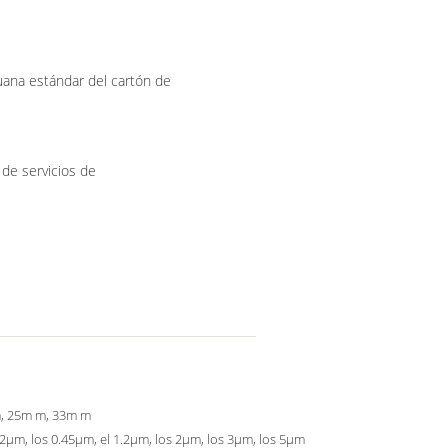
na estándar del cartón de
de servicios de
, 25m m, 33m m
22μm, los 0.45μm, el 1.2μm, los 2μm, los 3μm, los 5μm