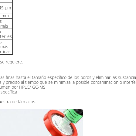
45 μm
3 mm
s
emás
o
tériles
s
emás
rtidas
se requiere.
ulas finas hasta el tamaño específico de los poros y eliminar las susta
nte y preciso al tiempo que se minimiza la posible contaminación o interfe
olumen por HPLC/ GC-MS
specífica
uestra de fármacos.