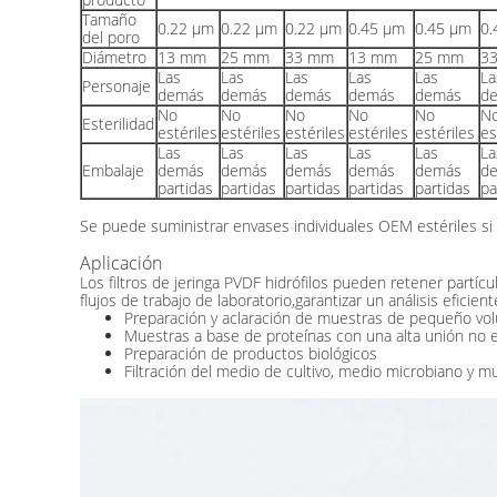
Tamaño
0.22 μm
0.22 μm
0.22 μm
0.45 μm
0.45 μm
0.
del poro
Diámetro
13 mm
25 mm
33 mm
13 mm
25 mm
3
Las
Las
Las
Las
Las
La
Personaje
demás
demás
demás
demás
demás
d
No
No
No
No
No
N
Esterilidad
estériles
estériles
estériles
estériles
estériles
es
Las
Las
Las
Las
Las
La
Embalaje
demás
demás
demás
demás
demás
d
partidas
partidas
partidas
partidas
partidas
pa
Se puede suministrar envases individuales OEM estériles si 
Aplicación
Los filtros de jeringa PVDF hidrófilos pueden retener partíc
flujos de trabajo de laboratorio,garantizar un análisis eficie
Preparación y aclaración de muestras de pequeño v
Muestras a base de proteínas con una alta unión no e
Preparación de productos biológicos
Filtración del medio de cultivo, medio microbiano y m