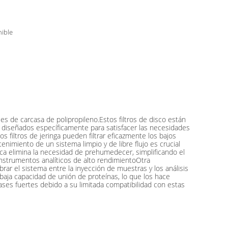
ible
es de carcasa de polipropileno.Estos filtros de disco están
n diseñados específicamente para satisfacer las necesidades
s filtros de jeringa pueden filtrar eficazmente los bajos
nimiento de un sistema limpio y de libre flujo es crucial
tica elimina la necesidad de prehumedecer, simplificando el
nstrumentos analíticos de alto rendimientoOtra
brar el sistema entre la inyección de muestras y los análisis
 baja capacidad de unión de proteínas, lo que los hace
ases fuertes debido a su limitada compatibilidad con estas