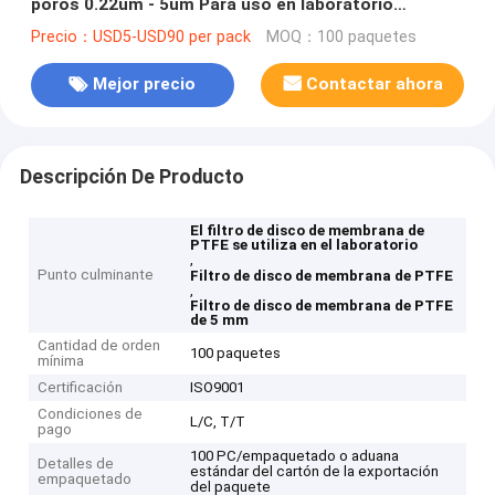
poros 0.22um - 5um Para uso en laboratorio
Evaluación de la calidad del aire ambiente
Precio：USD5-USD90 per pack
MOQ：100 paquetes
Mejor precio
Contactar ahora
Descripción De Producto
El filtro de disco de membrana de
PTFE se utiliza en el laboratorio
,
Punto culminante
Filtro de disco de membrana de PTFE
,
Filtro de disco de membrana de PTFE
de 5 mm
Cantidad de orden
100 paquetes
mínima
Certificación
ISO9001
Condiciones de
L/C, T/T
pago
100 PC/empaquetado o aduana
Detalles de
estándar del cartón de la exportación
empaquetado
del paquete