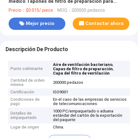
médico Tapones de filtro de preparación para
tuberías intravenosas
Precio：$0.015/ piece
MOQ：200000 pedazos
Mejor precio
Contactar ahora
Descripción De Producto
,
Aire de ventilación bacteriano
Punto culminante
,
Capas de filtro de preparación
Capa del filtro de ventilación
Cantidad de orden
200000 pedazos
mínima
Certificación
ISO9001
Condiciones de
En el caso de las empresas de servicios
pago
de telecomunicaciones:
1000 PC/empaquetado o aduana
Detalles de
estándar del cartón de la exportación
empaquetado
del paquete
Lugar de origen
China.