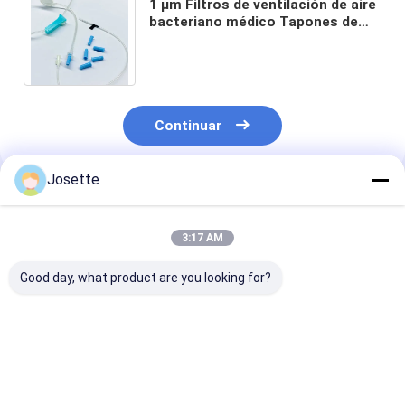
1 μm Filtros de ventilación de aire
bacteriano médico Tapones de
filtro de preparación para tuberías
intravenosas
Continuar
Josette
Productos Recomendados
3:17 AM
Good day, what product are you looking for?
Needleless IV Bag
Needleless Vial
Rotating Luer
Spike with Filter and
Admixture device
Connector for